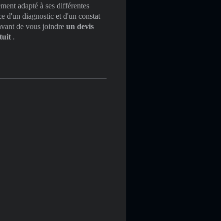
ement adapté à ses différentes
nce d'un diagnostic et d'un constat
a avant de vous joindre
un devis
tuit
.